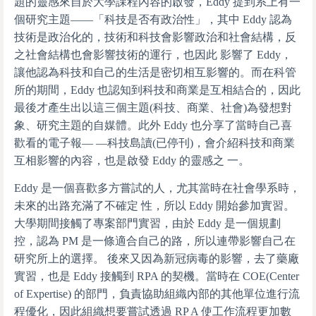
題的靈感來自於大學課程內容的啟發，Eddy 提到系上有一
個研究主題——「科技是否有政治性」，其中 Eddy 認為
技術是政治化的，技術和科技會影響政治和社會結構，反
之社會結構也會影響技術的運行，也因此 影響了 Eddy，
讓他認為科技和自己的生活是密切相互影響的。而在科管
所的期間，Eddy 也認知到科技和商業是互相結合的，因此
最後才產生出以這三個主題(科技、商業、社會)為發想對
象、研究主題的自媒體。此外 Eddy 也分享了當時自己喜
歡看的電子報— —科技島讀(已停刊)，會介紹科技和商業
互相影響的內容，也是啟發 Eddy 的靈感之 一。
Eddy 是一個喜歡多方嘗試的人，尤其當時在社會學系時，
未來的出路充滿了不確定 性，所以 Eddy 開始參加實習。
大學期間接觸了專案部門實習，由於 Eddy 是一個規劃
控，認為 PM 是一條適合自己的路，所以連帶影響自己在
研究所上的選擇。 後來又因為新冠病毒的影響，去了藥廠
實習，也是 Eddy 接觸到 RPA 的契機。當時在 COE(Center
of Expertise) 的部門，負責協助組織內部的其他單位進行流
程優化，因此組織想要嘗試透過 RP A 使工作流程更加數