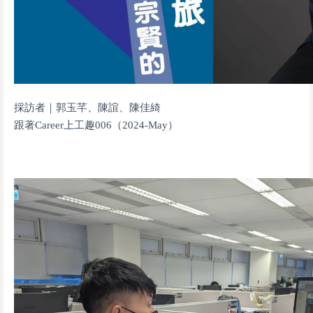
採訪者｜郭玉芊、陳誼、陳佳綺
跟著Career上工趣006（2024-May）