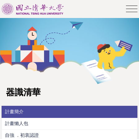
器識清華
計畫簡介
計畫懶人包
自強 ．初衷認證