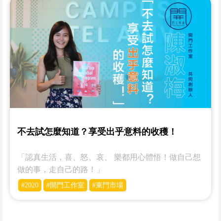
不去試怎麼知道？享受出乎意料的收穫！
「認真生活，喜、怒、哀、 樂都用心體悟！做自己想
做的事，走自己的路！」
#2020
#開門工作室
#東門市場