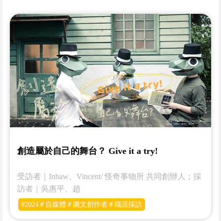
創造屬於自己的舞台？ Give it a try!
受訪者｜Inhaw、Vincent/ 怪奇事物所 共同創辦人；採
訪者｜吳惠平、趙
#2024＃自媒體＃圖文創作者＃職涯採訪