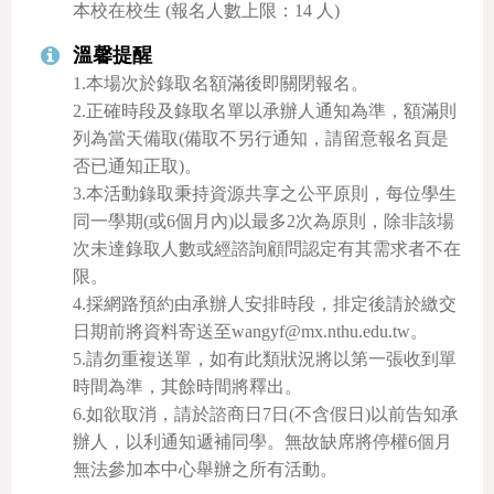
本校在校生 (報名人數上限：14 人)
溫馨提醒
1.本場次於錄取名額滿後即關閉報名。
2.正確時段及錄取名單以承辦人通知為準，額滿則
列為當天備取(備取不另行通知，請留意報名頁是
否已通知正取)。
3.本活動錄取秉持資源共享之公平原則，每位學生
同一學期(或6個月內)以最多2次為原則，除非該場
次未達錄取人數或經諮詢顧問認定有其需求者不在
限。
4.採網路預約由承辦人安排時段，排定後請於繳交
日期前將資料寄送至wangyf@mx.nthu.edu.tw。
5.請勿重複送單，如有此類狀況將以第一張收到單
時間為準，其餘時間將釋出。
6.如欲取消，請於諮商日7日(不含假日)以前告知承
辦人，以利通知遞補同學。無故缺席將停權6個月
無法參加本中心舉辦之所有活動。