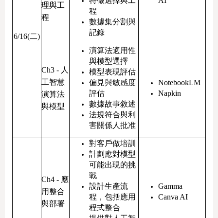
特徵選擇與工
AI
理與工
程
程
數據集分割與
記錄
6/16(二)
演算法適用性
與模型選擇
Ch3 - 人
模型表現評估
工智慧
偏見與敏感度
NotebookLM
評估
Napkin
演算法
數據故事敘述
與模型
法規符合與利
害關係人批准
對客戶做培訓
計劃應對模型
可能出現的挑
戰
Ch4 - 應
設計生產流
Gamma
用整合
程，包括應用
Canva AI
與部署
程式整合