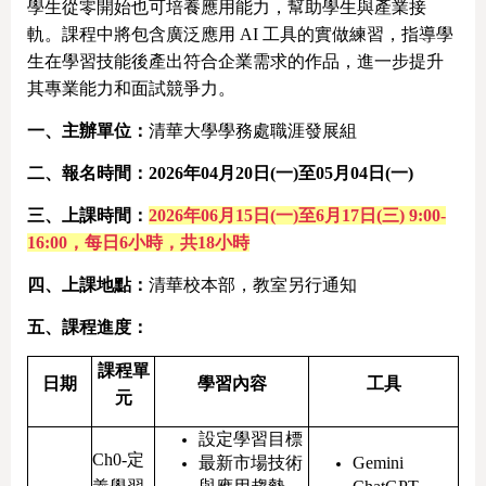
學生從零開始也可培養應用能力，幫助學生與產業接
軌。課程中將包含廣泛應用 AI 工具的實做練習，指導學
生在學習技能後產出符合企業需求的作品，進一步提升
其專業能力和面試競爭力。
一、主辦單位：
清華大學學務處職涯發展組
二、報名時間：2026年04月20日(一)至05月04日(一)
三、上課時間：
2026年06月15日(一)至6月17日(三) 9:00-
16:00
，每日6小時，共18小時
四、上課地點：
清華校本部，教室另行通知
五、課程進度：
課程單
日期
學習內容
工具
元
設定學習目標
Ch0-定
最新市場技術
Gemini