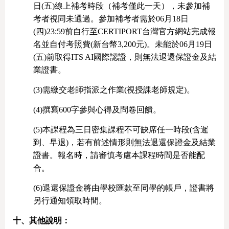
日(五)線上補考時段（補考僅此一天），未參加補
考者視同未通過。參加補考者需於06月18日
(四)23:59前自行至CERTIPORT台灣官方網站完成報
名並自付考照費(新台幣3,200元)。未能於06月19日
(五)前取得ITS AI國際認證，則無法退還保證金及結
業證書
。
(3)
需繳交老師指派之作業(視授課老師規定)。
(4)
撰寫600字參與心得及問卷回饋。
(5)
本課程為三日密集課程不可缺席任一時段(含遲
到、早退)，若有前述情形則無法退還保證金及結業
證書。報名時，請審慎考慮本課程時間是否能配
合。
(6)
退還保證金將由學校匯款至同學的帳戶，證書將
另行通知領取時間。
十、其他說明：