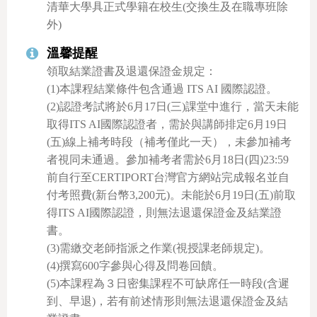
清華大學具正式學籍在校生(交換生及在職專班除
外)
溫馨提醒
領取結業證書及退還保證金規定：
(1)本課程結業條件包含通過 ITS AI 國際認證。
(2)認證考試將於6月17日(三)課堂中進行，當天未能
取得ITS AI國際認證者，需於與講師排定6月19日
(五)線上補考時段（補考僅此一天），未參加補考
者視同未通過。參加補考者需於6月18日(四)23:59
前自行至CERTIPORT台灣官方網站完成報名並自
付考照費(新台幣3,200元)。未能於6月19日(五)前取
得ITS AI國際認證，則無法退還保證金及結業證
書。
(3)需繳交老師指派之作業(視授課老師規定)。
(4)撰寫600字參與心得及問卷回饋。
(5)本課程為３日密集課程不可缺席任一時段(含遲
到、早退)，若有前述情形則無法退還保證金及結