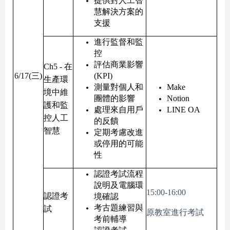
提供對人工智
慧解決方案的
支援
進行監督和監
控
評估商業影響
Ch5 - 在
6/17(三)
(KPI)
生產環
測量對個人和
Make
境中維
團體的影響
Notion
護和監
處理來自用戶
LINE OA
控人工
的反饋
智慧
定期考慮改進
或停用的可能
性
認證考試流程
說明及電腦環
15:00-16:00
認證考
境確認
考古題練習與
試
原教室進行考試
考前輔導