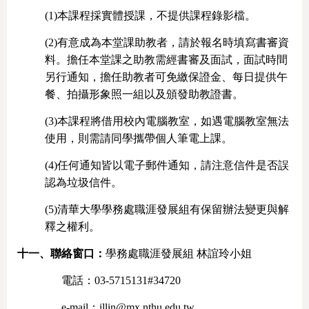
(1)
本課程採實體授課，不提供課程錄影檔。
(2)
有意成為本堂課助教者，請於報名時填寫書審資
料。擔任本堂課之助教需經書審及面試，面試時間
另行通知，擔任助教者可免繳保證金、每日提供午
餐、拍攝形象照一組以及頒發助教證書。
(3)
本課程將借用校內電腦教室，如遇電腦教室無法
使用，則需請同學攜帶個人筆電上課。
(4)
任何通知皆以電子郵件通知，請注意信件是否誤
認為垃圾信件。
(5)
清華大學學務處職涯發展組有保留辦法變更與解
釋之權利。
十一、聯絡窗口：
學務處職涯發展組 林誼玲小姐
電話：03-5715131#34720
e-mail：
illin@mx.nthu.edu.tw