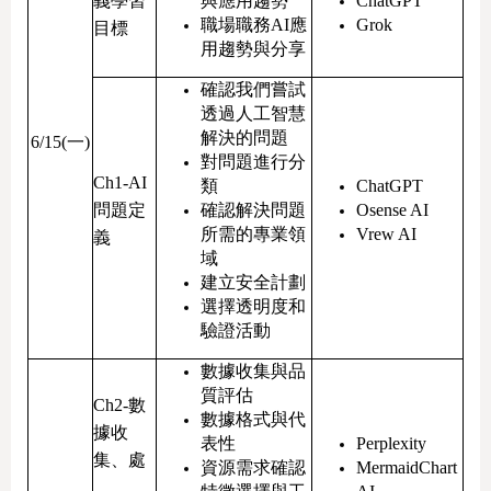
義學習
與應用趨勢
ChatGPT
職場職務AI應
Grok
目標
用趨勢與分享
確認我們嘗試
透過人工智慧
解決的問題
6/15(一)
對問題進行分
Ch1-AI
類
ChatGPT
問題定
確認解決問題
Osense AI
所需的專業領
Vrew AI
義
域
建立安全計劃
選擇透明度和
驗證活動
數據收集與品
質評估
Ch2-數
數據格式與代
據收
表性
Perplexity
集、處
資源需求確認
MermaidChart