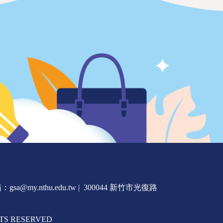
a@my.nthu.edu.tw | 300044 新竹市光復路
RIGHTS RESERVED