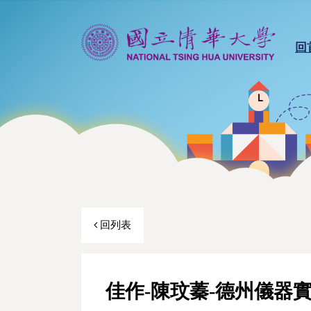
回
回列表
佳作-陳玟蓁-德州儀器