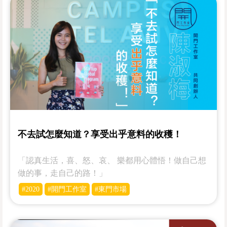
不去試怎麼知道？享受出乎意料的收穫！
「認真生活，喜、怒、哀、 樂都用心體悟！做自己想
做的事，走自己的路！」
#2020
#開門工作室
#東門市場