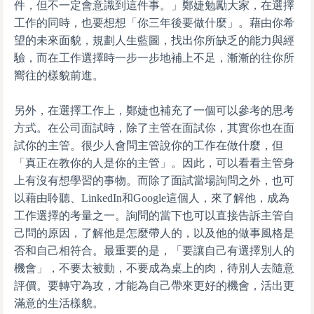
件，但不一定會意識到這件事。」鄭婕勉勵大家，在選擇
工作的同時，也要想想「你三年後要做什麼」。藉由你希
望的未來面貌，規劃人生藍圖，找出你所缺乏的能力與經
驗，而在工作選擇時一步一步地補上不足，漸漸的往你所
嚮往的樣貌前進。
另外，在選擇工作上，鄭婕也補充了一個可以參考的思考
方式。在公司面試時，除了主管在面試你，其實你也在面
試你的主管。很少人會問主管說你的工作在做什麼，但
「真正在教你的人是你的主管」。因此，可以看看主管身
上有沒有想學習的事物。而除了面試當場詢問之外，也可
以藉由聆聽、LinkedIn和Google這個人，來了解他，成為
工作選擇的考量之一。詢問的當下也可以直接告訴主管自
己問的原因，了解他是怎麼帶人的，以及他的做事風格是
否和自己相符合。最重要的是，「要讓自己有選擇別人的
機會」，不要太被動，不要成為桌上的肉，待別人去隨意
評價。要轉守為攻，才能為自己帶來更好的機會，活出更
滿意的生活樣貌。