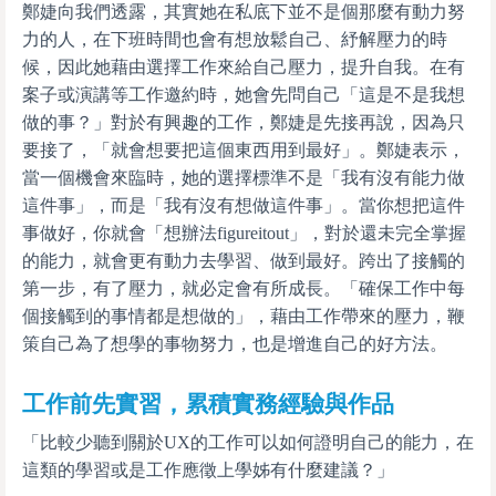
鄭婕向我們透露，其實她在私底下並不是個那麼有動力努
力的人，在下班時間也會有想放鬆自己、紓解壓力的時
候，因此她藉由選擇工作來給自己壓力，提升自我。在有
案子或演講等工作邀約時，她會先問自己「這是不是我想
做的事？」對於有興趣的工作，鄭婕是先接再說，因為只
要接了，「就會想要把這個東西用到最好」。鄭婕表示，
當一個機會來臨時，她的選擇標準不是「我有沒有能力做
這件事」，而是「我有沒有想做這件事」。當你想把這件
事做好，你就會「想辦法figureitout」，對於還未完全掌握
的能力，就會更有動力去學習、做到最好。跨出了接觸的
第一步，有了壓力，就必定會有所成長。「確保工作中每
個接觸到的事情都是想做的」，藉由工作帶來的壓力，鞭
策自己為了想學的事物努力，也是增進自己的好方法。
工作前先實習，累積實務經驗與作品
「比較少聽到關於UX的工作可以如何證明自己的能力，在
這類的學習或是工作應徵上學姊有什麼建議？」