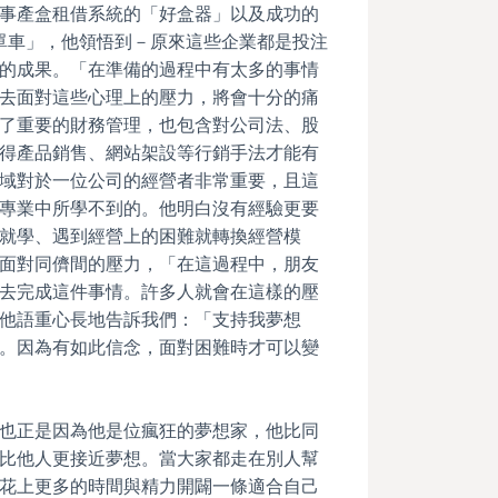
事產盒租借系統的「好盒器」以及成功的
微笑單車」，他領悟到－原來這些企業都是投注
的成果。「在準備的過程中有太多的事情
去面對這些心理上的壓力，將會十分的痛
了重要的財務管理，也包含對公司法、股
得產品銷售、網站架設等行銷手法才能有
域對於一位公司的經營者非常重要，且這
專業中所學不到的。他明白沒有經驗更要
就學、遇到經營上的困難就轉換經營模
面對同儕間的壓力，「在這過程中，朋友
去完成這件事情。許多人就會在這樣的壓
他語重心長地告訴我們：「支持我夢想
。因為有如此信念，面對困難時才可以變
也正是因為他是位瘋狂的夢想家，他比同
比他人更接近夢想。當大家都走在別人幫
花上更多的時間與精力開闢一條適合自己