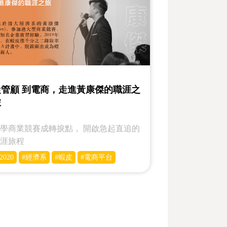
從管顧 到電商，走進黃康傑的職涯之
旅
學商業競賽成轉捩點， 開啟急起直追的
職涯旅程
2020
#經濟系
#蝦皮
#電商平台