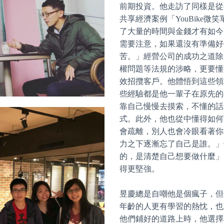
前期投資。他走訪了同樣是從
共享經濟案例「YouBike
了大量的時間與金錢才有如今
需要注意，如果還沒有準備好
苦。」經營公司的成功之道除
權問題等法規的涉略，更要懂
效招攬客戶。他體悟到這些領
些經驗都是他一輩子在原先的
靠自己慢慢去摸索，不懂的話
式。此外，他也從中懂得如何
會疏離，別人也會冷眼看著你
力之下逐漸忘了自己是誰。」
的，是清楚自己想要做什麼」
得更堅強。
昱慶總是自嘲他是個瘋子，但
年齡的人更有學習的熱忱，也
他們鋪好的道路上時，他選擇