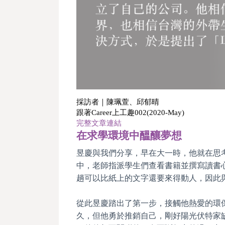
採訪者｜陳珮萱、邱郁晴
跟著Career上工趣002(2020-May)
完整文章連結
在求學環境中醞釀夢想
昱慶與我們分享，早在大一時，他就在思
中，老師指派學生們查看書籍並撰寫讀書
趟可以比紙上的文字還要來得動人，因此
從此昱慶踏出了第一步，接觸他熱愛的環
久，但他勇於推銷自己，剛好陽光伏特家