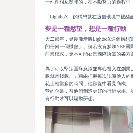
一件件相互關聯的，在不斷努力的過程中
「LightboX」的構想就在這個環境中被
夢是一種慾望，想是一種行動
大二那年，昱慶漸漸將LightboX這
的任何一個機會」。倘若沒有參加YEF
商業模式，更不可能召集團隊所需的各方
為了可以堅定團隊意識並專心投入在創業
脈就是錢脈。」藉由把握每次認識他人的
花上相當多的時間，他卻從中看見商機。
營的企業，替他們創造更好的行銷成果。
有行動才可以驅動夢想。