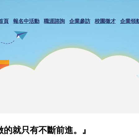
首頁
報名中活動
職涯諮詢
企業參訪
校園徵才
企業領
做的就只有不斷前進。』