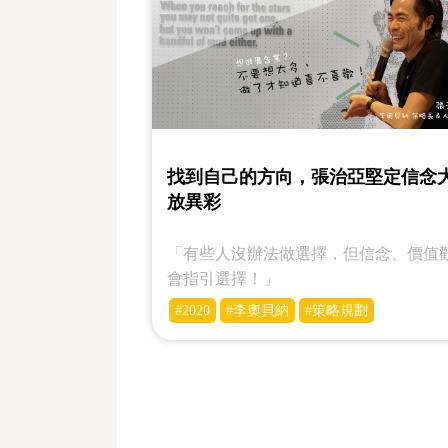
找到自己的方向，張治亞堅定信念
放異彩
「有些人沒辦法做選擇，但信念、價值
會指引選擇！」
#2020
#李奧貝納
#策略規劃