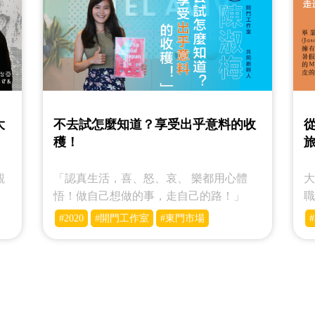
大
不去試怎麼知道？享受出乎意料的收
穫！
觀
「認真生活，喜、怒、哀、 樂都用心體
大
悟！做自己想做的事，走自己的路！」
#2020
#開門工作室
#東門市場
#