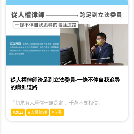
從人權律師跨足到立法委員-一條不停自我追尋
的職涯道路
「如果有人罵你一無是處， 千萬不要相信」
#2022
#人權律師
#立委