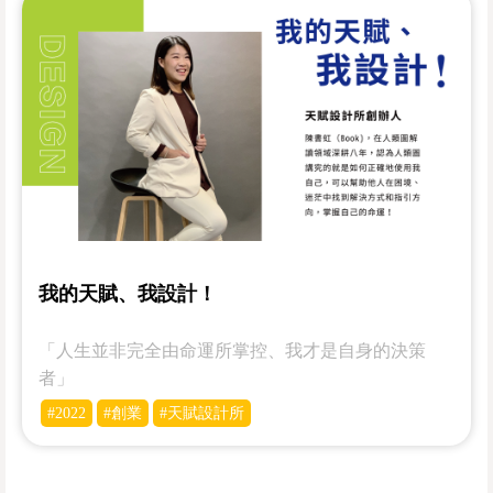
我的天賦、我設計！
「人生並非完全由命運所掌控、我才是自身的決策
者」
#2022
#創業
#天賦設計所