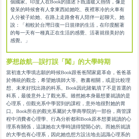
個國家。印度人在Book的描述下既溫暖又熱情，像是
發呆的時候會有人拿東西給她吃、夜裡寒冷的火車有
人分被子給她、在路上走路會有人陪伴一起聊天。她
說：「相較於台灣日復一日規律的生活，在印度醒著
的每一天有一種真正在生活的感覺、活著就很美好的
感覺。」
夢想啟航—誤打誤「闖」的大學時期
當初進大學填志願的時候Book跟爸爸鬧家庭革命，爸爸基
於傳統的觀念，希望她填師大等、教書相關，或是比較理
想、未來好找出路的科系。Book因此賭氣填了不是首選的
科系，最後意外上了觀光系。雖然她本身最想要就讀的是
心理系，但觀光系中學習到的課程，意外地很對她的胃
口。Book所在的觀光系屬於大學商學院的一部份，商管課
程中消費者心理學、行為分析都和Book原本想要就讀的心
理系有關係，這讓她在大學時讀得蠻開心的。而她所就讀
的大學也有心理系，因此她也想方設法地去認識心理系的