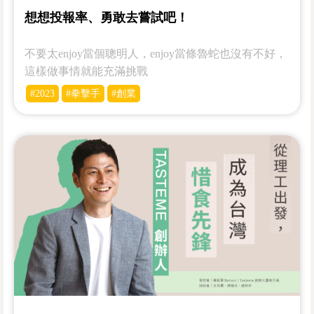
想想投報率、勇敢去嘗試吧！
不要太enjoy當個聰明人，enjoy當條魯蛇也沒有不好，
這樣做事情就能充滿挑戰
#2023
#拳擊手
#創業