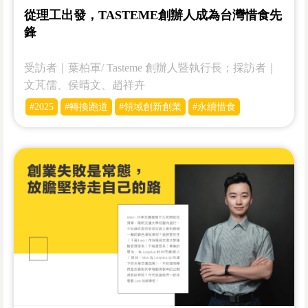
從理工出發，TASTEME創辦人成為台灣惜食先
鋒
受訪者｜葉柏軍/ Tasteme 創辦人暨執行長；採訪者｜
文芃儒、侯晴文、趙祥卉
#2025
#轉換跑道
#領域創新創業
#永續惜食