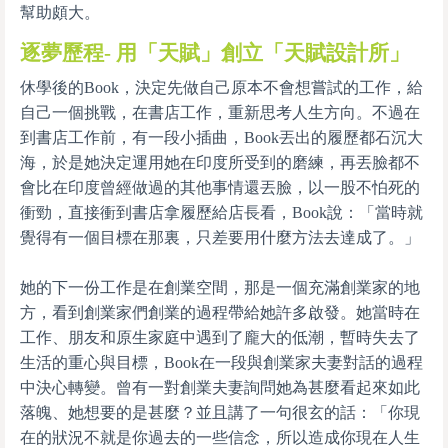
幫助頗大。
逐夢歷程- 用「天賦」創立「天賦設計所」
休學後的Book，決定先做自己原本不會想嘗試的工作，給
自己一個挑戰，在書店工作，重新思考人生方向。不過在
到書店工作前，有一段小插曲，Book丟出的履歷都石沉大
海，於是她決定運用她在印度所受到的磨練，再丟臉都不
會比在印度曾經做過的其他事情還丟臉，以一股不怕死的
衝勁，直接衝到書店拿履歷給店長看，Book說：「當時就
覺得有一個目標在那裏，只差要用什麼方法去達成了。」
她的下一份工作是在創業空間，那是一個充滿創業家的地
方，看到創業家們創業的過程帶給她許多啟發。她當時在
工作、朋友和原生家庭中遇到了龐大的低潮，暫時失去了
生活的重心與目標，Book在一段與創業家夫妻對話的過程
中決心轉變。曾有一對創業夫妻詢問她為甚麼看起來如此
落魄、她想要的是甚麼？並且講了一句很玄的話：「你現
在的狀況不就是你過去的一些信念，所以造成你現在人生