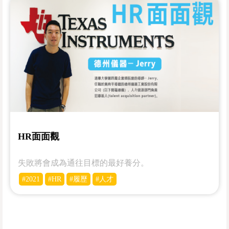
HR面面觀
失敗將會成為通往目標的最好養分。
#2021
#HR
#履歷
#人才