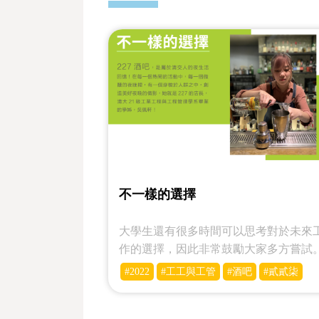
不一樣的選擇
大學生還有很多時間可以思考對於未來
作的選擇，因此非常鼓勵大家多方嘗試
#2022
#工工與工管
#酒吧
#貳貳柒