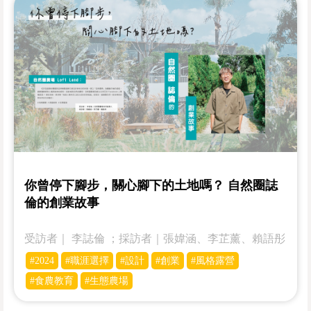
你曾停下腳步，關心腳下的土地嗎？ 自然圈誌
倫的創業故事
受訪者｜­­ 李誌倫 ；採訪者｜張媁涵、李芷薰、賴語彤
#2024
#職涯選擇
#設計
#創業
#風格露營
#食農教育
#生態農場