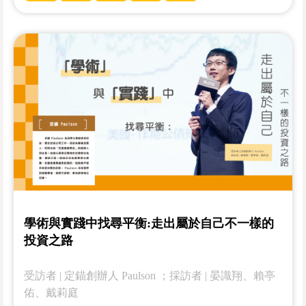
學術與實踐中找尋平衡:走出屬於自己不一樣的
投資之路
受訪者 | 定錨創辦人 Paulson ；採訪者 | 晏識翔、賴亭
佑、戴莉庭