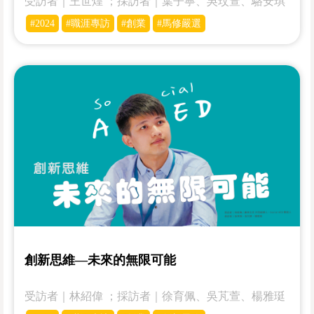
受訪者｜王世煌 ；採訪者｜葉子寧、吳玟萱、駱安琪
#2024
#職涯專訪
#創業
#馬修嚴選
創新思維—未來的無限可能
受訪者｜林紹偉 ；採訪者｜徐育佩、吳芃萱、楊雅珽