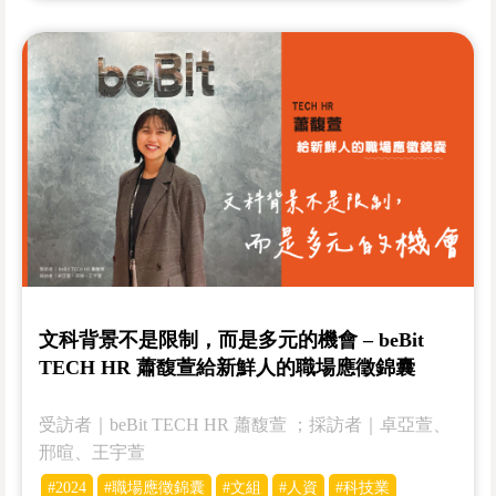
文科背景不是限制，而是多元的機會 – beBit
TECH HR 蕭馥萱給新鮮人的職場應徵錦囊
受訪者｜beBit TECH HR 蕭馥萱 ；採訪者｜卓亞萱、
邢暄、王宇萱
#2024
#職場應徵錦囊
#文組
#人資
#科技業