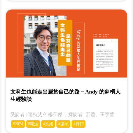
文科生也能走出屬於自己的路－Andy 的斜槓人
生經驗談
受訪者 | 達特艾立 楊荏傑 ；採訪者 | 邢暄、王宇萱
#2024
#職涯
#文組
#協槓
#行銷