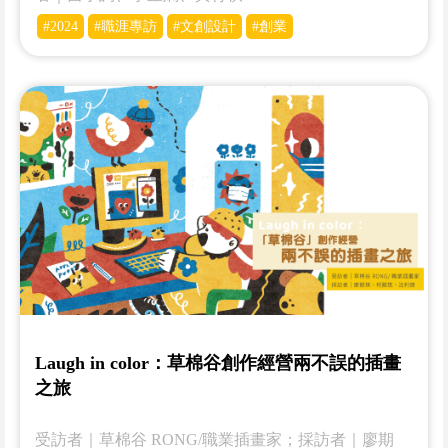
#2024
#職涯專訪
#文創設計
#創業
Laugh in color：草棉谷創作經營兩不誤的插畫
之旅
受訪者｜草棉谷 RONG/職業插畫家；採訪者｜廖期