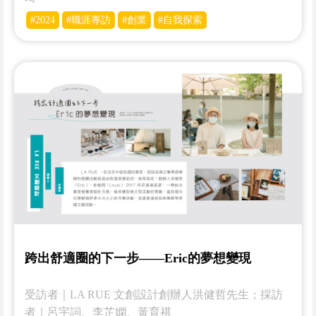
#2024
#職涯專訪
#創業
#自我探索
跨出舒適圈的下一步——Eric的夢想變現
受訪者｜LA RUE 文創設計創辦人洪健哲先生；採訪
者｜呂宇詞、李芷嫻、黃育祺