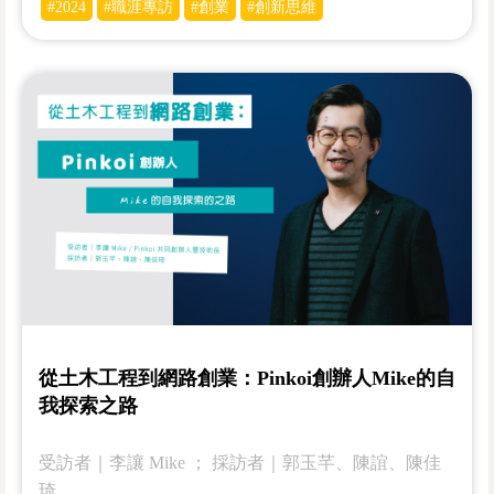
#2024
#職涯專訪
#創業
#創新思維
從土木工程到網路創業：Pinkoi創辦人Mike的自
我探索之路
受訪者｜李讓 Mike ； 採訪者｜郭玉芊、陳誼、陳佳
琦