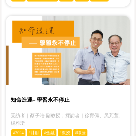
知命造運– 學習永不停止
受訪者｜蔡子晧 副教授；採訪者｜徐育佩、吳芃萱、
楊雅珽
#2024
#計財
#金融
#教授
#職涯