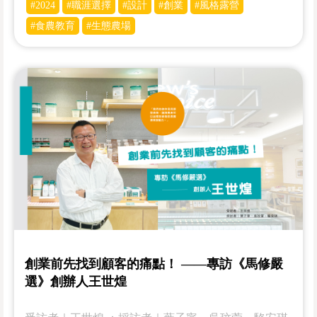
#2024
#職涯選擇
#設計
#創業
#風格露營
#食農教育
#生態農場
創業前先找到顧客的痛點！ ——專訪《馬修嚴
選》創辦人王世煌