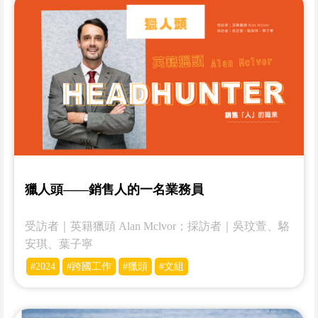
獵人頭——銷售人的一名業務員
受訪者｜­­英籍獵頭 Alan Mclvor；採訪者｜吳玟萱、駱
安琪、葉子寧
#2024
#跨國工作
#獵頭
#文組