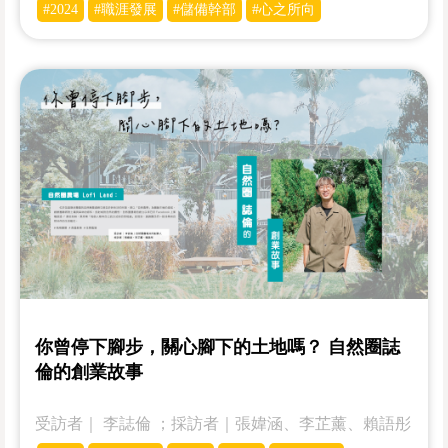
#2024
#職涯發展
#儲備幹部
#心之所向
你曾停下腳步，關心腳下的土地嗎？ 自然圈誌
倫的創業故事
受訪者｜­­ 李誌倫 ；採訪者｜張媁涵、李芷薰、賴語彤