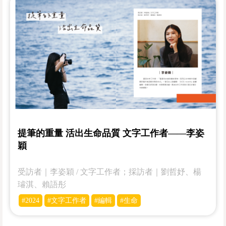
提筆的重量 活出生命品質 文字工作者——李姿
穎
受訪者｜李姿穎 / 文字工作者；採訪者｜劉哲妤、楊
璿淇、賴語彤
#2024
#文字工作者
#編輯
#生命