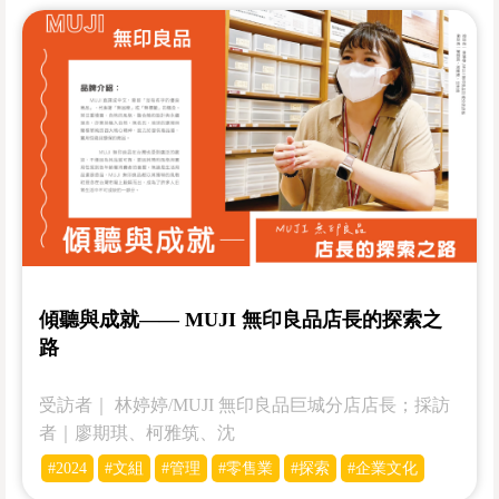
傾聽與成就—— MUJI 無印良品店長的探索之
路
受訪者｜­­ 林婷婷/MUJI 無印良品巨城分店店長；採訪
者｜廖期琪、柯雅筑、沈
#2024
#文組
#管理
#零售業
#探索
#企業文化