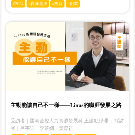
#2024
#職涯選擇
#投資
#創業
主動能讓自己不一樣——Linus的職涯發展之路
受訪者｜國泰金控人力資源發展科 王建勛經理 ；採訪
者｜呂宇詞、李芷嫻、黃育祺