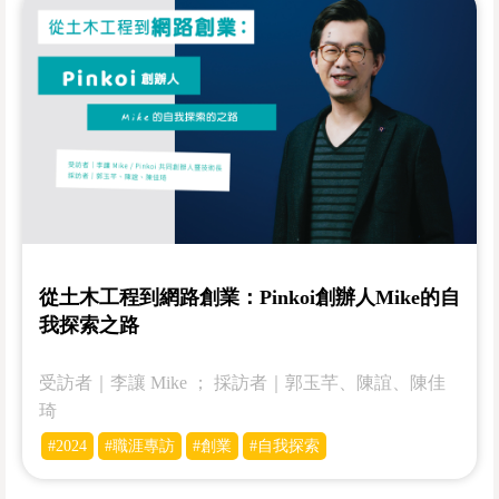
從土木工程到網路創業：Pinkoi創辦人Mike的自
我探索之路
受訪者｜李讓 Mike ； 採訪者｜郭玉芊、陳誼、陳佳
琦
#2024
#職涯專訪
#創業
#自我探索