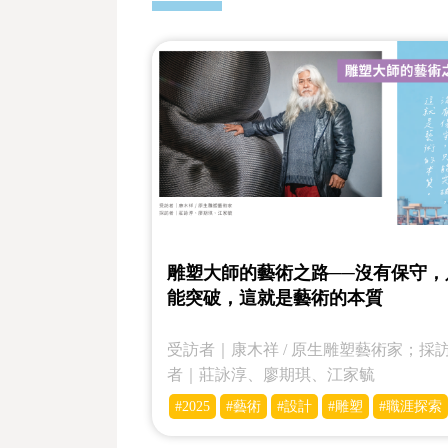
雕塑大師的藝術之路──沒有保守，
能突破，這就是藝術的本質
受訪者｜康木祥 / 原生雕塑藝術家；採
者｜莊詠淳、廖期琪、江家毓
#2025
#藝術
#設計
#雕塑
#職涯探索