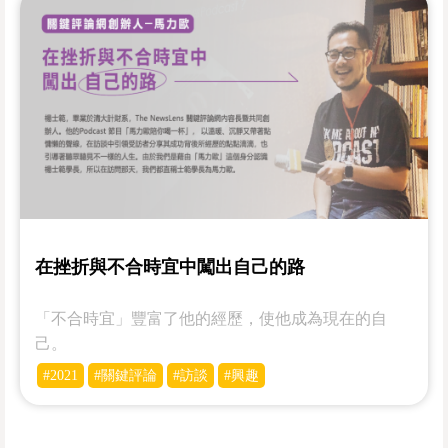
在挫折與不合時宜中闖出自己的路
「不合時宜」豐富了他的經歷，使他成為現在的自
己。
#2021
#關鍵評論
#訪談
#興趣