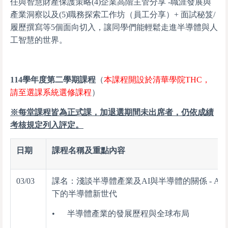
任與智慧財產保護策略(4)企業高階主管分享 -職涯發展與
產業洞察以及(5)職務探索工作坊（員工分享）+ 面試秘笈/
履歷撰寫等5個面向切入，讓同學們能輕鬆走進半導體與人
工智慧的世界。
114
學年度第二學期課程
（
本課程開設於清華學院THC，
請至選課系統選修課程
）
※每堂課程皆為正式課，加退選期間未出席者，仍依成績
考核規定列入評定。
日期
課程名稱及重點內容
03/03
課名：淺談半導體產業及AI與半導體的關係 - AI
下的半導體新世代
• 半導體產業的發展歷程與全球布局