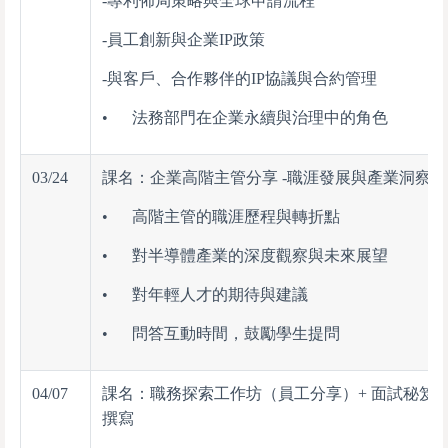
-專利佈局策略與全球申請流程
-員工創新與企業IP政策
-與客戶、合作夥伴的IP協議與合約管理
• 法務部門在企業永續與治理中的角色
03/24
課名：企業高階主管分享 -職涯發展與產業洞察
• 高階主管的職涯歷程與轉折點
• 對半導體產業的深度觀察與未來展望
• 對年輕人才的期待與建議
• 問答互動時間，鼓勵學生提問
04/07
課名：職務探索工作坊（員工分享）+ 面試秘笈/
撰寫