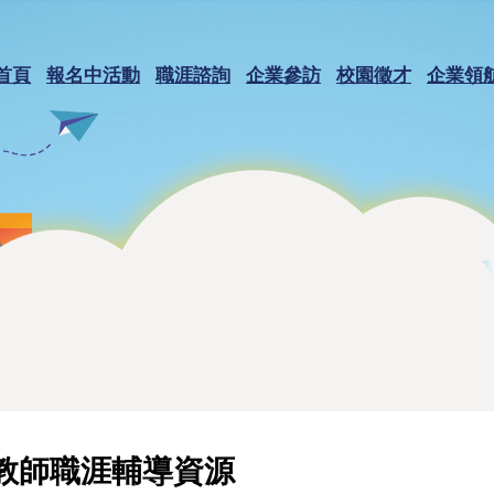
首頁
報名中活動
職涯諮詢
企業參訪
校園徵才
企業領
教師職涯輔導資源