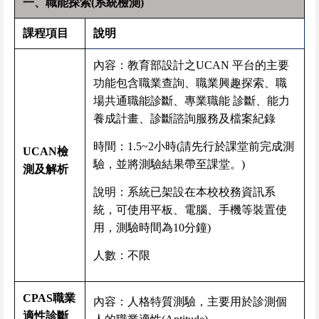
一、職能探索
(
系統檢測
)
課程項目
說明
內容：教育部設計之UCAN 平台的主要
功能包含職業查詢、職業興趣探索、職
場共通職能診斷、專業職能 診斷、能力
養成計畫、診斷諮詢服務及檔案紀錄
時間：1.5~2小時(請先行於課堂前完成測
UCAN
檢
驗，並將測驗結果帶至課堂。)
測及解析
說明：系統已架設在本校校務資訊系
統，可使用平板、電腦、手機等裝置使
用，測驗時間為
10
分鐘
)
人數：不限
CPAS
職業
內容：人格特質測驗，主要用於診測個
適性診斷