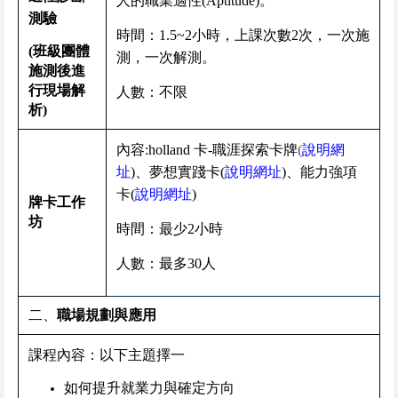
人的職業適性(Aptitude)。
測驗
時間：1.5~2小時，上課次數2次，一次施
(
班級團體
測，一次解測。
施測後進
行現場解
人數：不限
析
)
內容:holland 卡-職涯探索卡牌
(
說明網
址
)、夢想實踐卡(
說明網址
)、能力強項
卡(
說明網址
)
牌卡工作
坊
時間：最少2小時
人數：最多30人
二、
職場規劃與應用
課程內容：以下主題擇一
如何提升就業力與確定方向