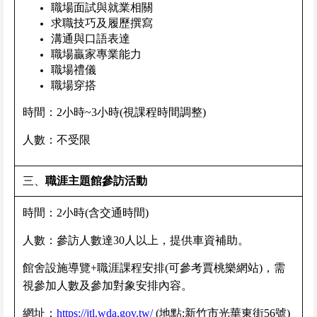
職場面試與就業相關
求職技巧及履歷撰寫
溝通與口語表達
職場贏家專業能力
職場禮儀
職場穿搭
時間：2小時~3小時(視課程時間調整)
人數：不受限
三、
職涯主題館參訪活動
時間：2小時(含交通時間)
人數：參訪人數達
30
人以上，提供車資補助。
館舍設施導覽
+
職涯課程安排(可參考賈桃樂網站)，需
視參加人數及參加對象安排內容。
網址：
https://jtl.wda.gov.tw/
(地點:新竹市光華東街56號)