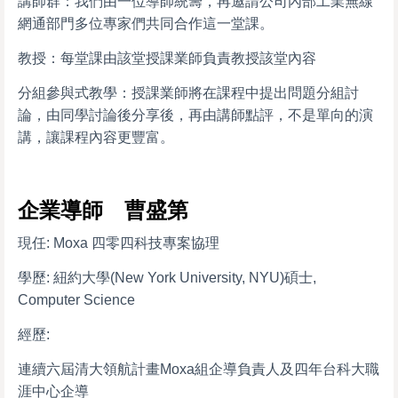
講師群：我們由一位導師統籌，再邀請公司內部工業無線
網通部門多位專家們共同合作這一堂課。
教授：每堂課由該堂授課業師負責教授該堂內容
分組參與式教學：授課業師將在課程中提出問題分組討
論，由同學討論後分享後，再由講師點評，不是單向的演
講，讓課程內容更豐富。
企業導師 曹盛第
現任: Moxa 四零四科技專案協理
學歷: 紐約大學(New York University, NYU)碩士,
Computer Science
經歷:
連續六屆清大領航計畫Moxa組企導負責人及四年台科大職
涯中心企導