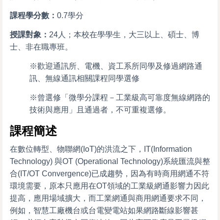
課程學分數：
0.7學分
授課對象：
24人；
本校在學學生，大三以上、碩士、博
士、非在職專班。
※歡迎通訊所、電機、資工系所同學及修過網路通
訊、無線通訊相關課程同學選修
※曾選修「微學分課程－工業級高可靠度無線網路的
技術與應用」且通過者，不可重複選修
。
課程簡述
在數位轉型、物聯網(IoT)的洪流之下，IT(Information
Technology) 與OT (Operational Technology)系統匯流與整
合(IT/OT Convergence)已成趨勢，因為有時商用網通不符
環境需要，原本只應用在OT領域的工業級網通影響力因此
提高，應用場域擴大，而工業網通與商用網通要求不同，
例如，智慧工廠機台或台電變電站如果網路斷線影響甚