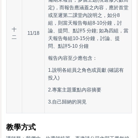
定)，而報告應涵蓋之內容，應於首堂
或至遲第二課堂內說明之，
如分8
組，則當天報告每組8-10分鐘，討
十
論、提問、點評5 分鐘; 如為四組，當
11/18
二
天報告每組10-15分鐘，討論、提
問、點評5-10 分鐘
報告內容至少應包含：
1.說明各組員之角色或貢獻 (確認有
投入)
2.專案主題重點內容摘要
3.自己歸納的洞見
教學方式