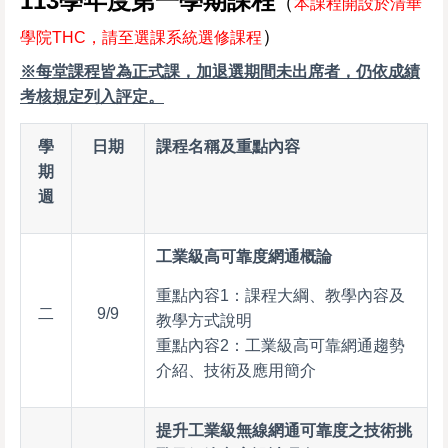
113
學年度第一學期課程
（
本課程開設於清華
）
學院THC
，
請至選課系統選修課程
※每堂課程皆為正式課，加退選期間未出席者，仍依成績
考核規定列入評定。
學
日期
課程名稱及重點內容
期
週
工業級高可靠度網通概論
重點內容1：課程大綱、教學內容及
二
9/9
教學方式說明
重點內容2：工業級高可靠網通趨勢
介紹、技術及應用簡介
提升工業級無線網通可靠度之技術挑