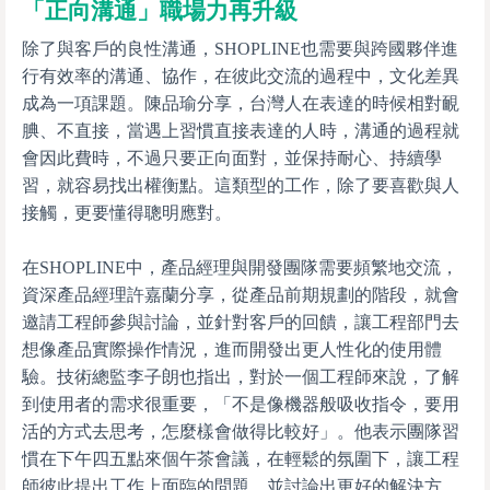
「正向溝通」職場力再升級
除了與客戶的良性溝通，SHOPLINE也需要與跨國夥伴進
行有效率的溝通、協作，在彼此交流的過程中，文化差異
成為一項課題。陳品瑜分享，台灣人在表達的時候相對靦
腆、不直接，當遇上習慣直接表達的人時，溝通的過程就
會因此費時，不過只要正向面對，並保持耐心、持續學
習，就容易找出權衡點。這類型的工作，除了要喜歡與人
接觸，更要懂得聰明應對。
在SHOPLINE中，產品經理與開發團隊需要頻繁地交流，
資深產品經理許嘉蘭分享，從產品前期規劃的階段，就會
邀請工程師參與討論，並針對客戶的回饋，讓工程部門去
想像產品實際操作情況，進而開發出更人性化的使用體
驗。技術總監李子朗也指出，對於一個工程師來說，了解
到使用者的需求很重要，「不是像機器般吸收指令，要用
活的方式去思考，怎麼樣會做得比較好」。他表示團隊習
慣在下午四五點來個午茶會議，在輕鬆的氛圍下，讓工程
師彼此提出工作上面臨的問題，並討論出更好的解決方