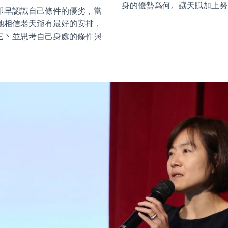
身的優勢爲何。讓天賦加上努
即早認識自己條件的優劣，當
她相信老天爺有最好的安排，
它丶並思考自己身處的條件與