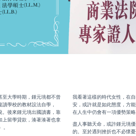
甚至大學時期，鍾元珧都不曾
我看著這樣的時代女性，在自
複讀學校的教材設法自學，
安，或許就是如此態度，方能
說。後來鍾元珧出國讀書，靠
在人生中仍會有一項優勢策略
加上留學貸款，湊著湊著也拿
盡人事聽天命，或許鍾元珧優
位）。
的。至於遇到挫折也不必懷憂