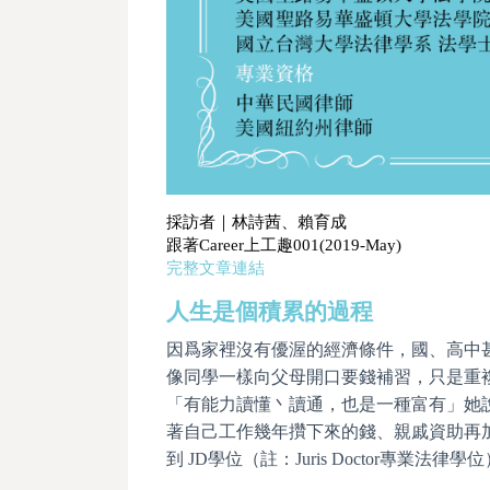
採訪者｜林詩茜、賴育成
跟著Career上工趣001(2019-May)
完整文章連結
人生是個積累的過程
因爲家裡沒有優渥的經濟條件，國、高中
像同學一樣向父母開口要錢補習，只是重
「有能力讀懂丶讀通，也是一種富有」她
著自己工作幾年攢下來的錢、親戚資助再
到 JD學位（註：Juris Doctor專業法律學