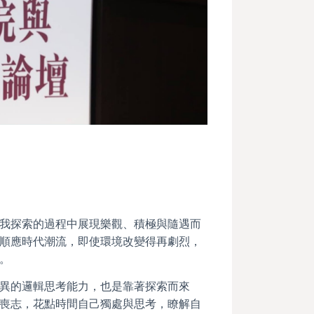
我探索的過程中展現樂觀、積極與隨遇而
順應時代潮流，即使環境改變得再劇烈，
。
異的邏輯思考能力，也是靠著探索而來
喪志，花點時間自己獨處與思考，瞭解自