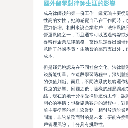
國外留學對律師生涯的影響
成為律師後的第一份工作，鍾元珧主要從
性高的女性，她總感覺自己在工作同時，
壓力倍增。相對來說企業客戶，法律風險
營運風險之一，而且通常可以透過轉嫁或
要轉作企業法律業務。當她決定要出國研
竟除了外國學費丶生活費的高昂支出外，
成本。
但是鍾元珧認為在不同社會文化、法律體
錢所能衡量。在這段學習過程中，深刻體
的價值判斷。而且，不同法系的規範運作
長遠的影響。回國之後，這樣的經歷讓她
結，現在的她十分享受律師這份工作，認
開心的事情；也從協助客戶的過程中，對
前主要從事的是非訟業務；相對於訴訟業
問題，非訟業務面對的是未來，要能在變
戶管理風險，十分具有挑戰性。