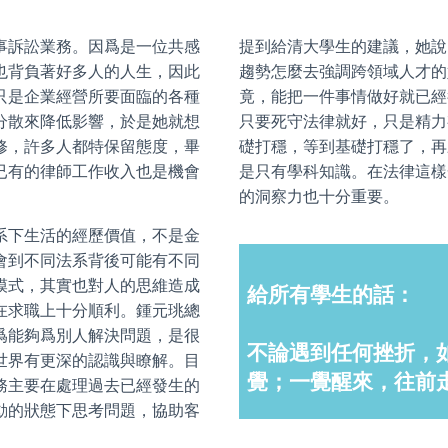
事訴訟業務。因爲是一位共感
提到給清大學生的建議，她說
也背負著好多人的人生，因此
趨勢怎麼去強調跨領域人才的
只是企業經營所要面臨的各種
竟，能把一件事情做好就已經
分散來降低影響，於是她就想
只要死守法律就好，只是精力
修，許多人都特保留態度，畢
礎打穩，等到基礎打穩了，再
已有的律師工作收入也是機會
是只有學科知識。在法律這樣
的洞察力也十分重要。
系下生活的經歷價值，不是金
會到不同法系背後可能有不同
模式，其實也對人的思維造成
給所有學生的話：
在求職上十分順利。鍾元
珧
總
爲能夠爲別人解決問題，是很
不論遇到任何挫折，
世界有更深的認識與瞭解。目
覺；一覺醒來，往前
務主要在處理過去已經發生的
動的狀態下思考問題，協助客