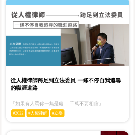
從人權律師跨足到立法委員-一條不停自我追尋
的職涯道路
「如果有人罵你一無是處， 千萬不要相信」
#2022
#人權律師
#立委