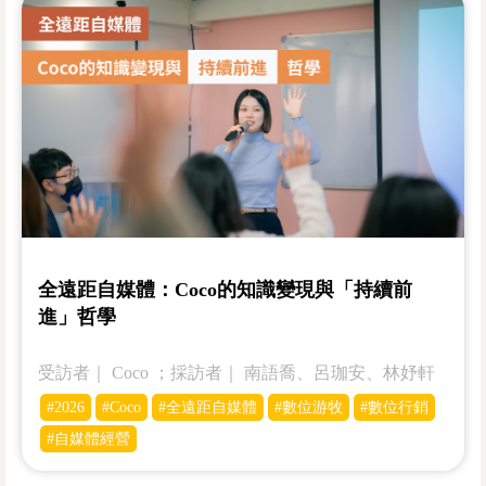
全遠距自媒體：Coco的知識變現與「持續前
進」哲學
受訪者｜ Coco ；採訪者｜ 南語喬、呂珈安、林妤軒
#2026
#Coco
#全遠距自媒體
#數位游牧
#數位行銷
#自媒體經營