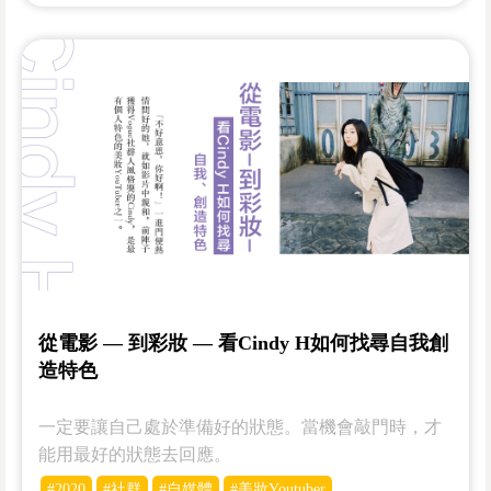
從電影 — 到彩妝 — 看Cindy H如何找尋自我創
造特色
一定要讓自己處於準備好的狀態。當機會敲門時，才
能用最好的狀態去回應。
#2020
#社群
#自媒體
#美妝Youtuber