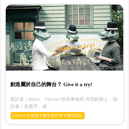
創造屬於自己的舞台？ Give it a try!
受訪者｜Inhaw、Vincent/ 怪奇事物所 共同創辦人；採
訪者｜吳惠平、趙
#2024＃自媒體＃圖文創作者＃職涯採訪