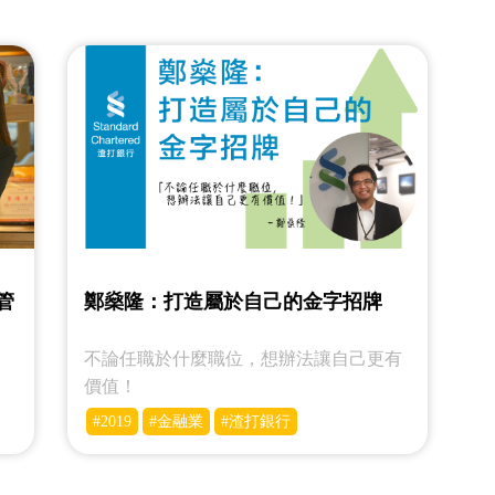
管
鄭燊隆：打造屬於自己的金字招牌
不論任職於什麼職位，想辦法讓自己更有
。
價值！
#2019
#金融業
#渣打銀行