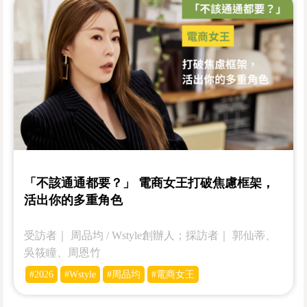
「不該通通都要？」 電商女王打破焦慮框架，
活出你的多重角色
受訪者｜­­ 周品均 / Wstyle創辦人；採訪者｜ 郭仙蒂、
吳筱瞳、周恩竹
#2026
#Wstyle
#周品均
#電商女王