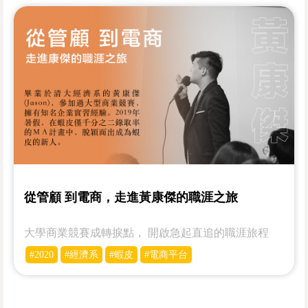
從管顧 到電商，走進黃康傑的職涯之旅
大學商業競賽成轉捩點， 開啟急起直追的職涯旅程
#2020
#經濟系
#蝦皮
#電商平台