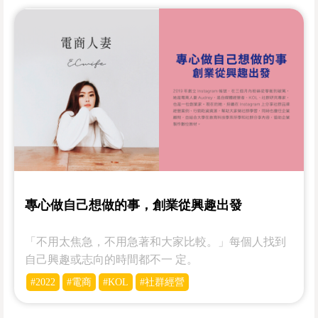
專心做自己想做的事，創業從興趣出發
「不用太焦急，不用急著和大家比較。」每個人找到
自己興趣或志向的時間都不一 定。
#2022
#電商
#KOL
#社群經營