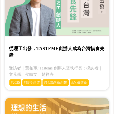
從理工出發，TASTEME創辦人成為台灣惜食先
鋒
受訪者｜葉柏軍/ Tasteme 創辦人暨執行長；採訪者｜
文芃儒、侯晴文、趙祥卉
#2025
#轉換跑道
#領域創新創業
#永續惜食