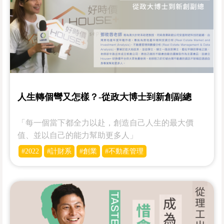
人生轉個彎又怎樣？-從政大博士到新創副總
「每一個當下都全力以赴，創造自己人生的最大價
值、並以自己的能力幫助更多人」
#2022
#計財系
#創業
#不動產管理