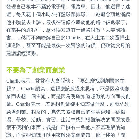
發現自己根本不屬於電子學、電路學。因此，他選擇了逃
避，每天花十個小時在打籃球跟排球上，逃避念頭逐漸讓
他不願意去上課，最後在這條不屬於他的路上被退學了。
在當兵的過程中，意外得知還有一條路叫做「去美國讀
書」，然而不夠瞭解自己的Charlie，在人生第二次選擇生
涯道路，甚至可能是最後一次冒險的時候，仍聽從父母的
建議讀經濟系。
不要為了創業而創業
Charlie表示，常常有人會問他：「要怎麼找到創業的主
題？」Charlie認為，這題應該反過來思考，不是因為想創
業而去想一個主題，而是因為明確知道想做的方向而去創
業。Charlie表示，若是想創業卻不知該做什麼，那就先別
急著創業。相反的，應先去累積自己的生活經驗，從職
場、學校、活動、實習、生活中找到很難解決的問題或是
很不便利的東西；或是自己擁有一些他人不甚理解的知
識，而這些知識可以用來解決某個問題，那上述的「問