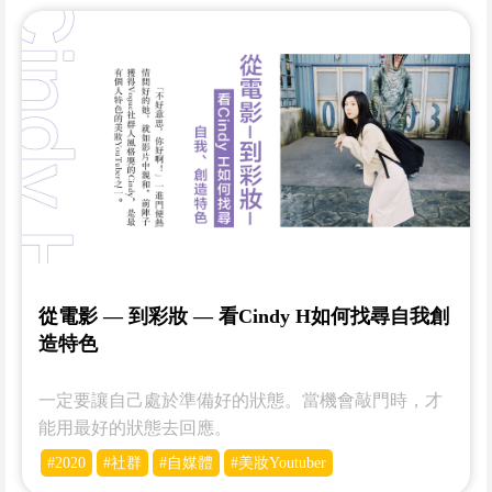
從電影 — 到彩妝 — 看Cindy H如何找尋自我創
造特色
一定要讓自己處於準備好的狀態。當機會敲門時，才
能用最好的狀態去回應。
#2020
#社群
#自媒體
#美妝Youtuber