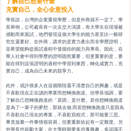
了解自己想要什麼
充實自己，全心全意投入
學長說，台灣的企業重視學歷，但是外商就不一定了。學
長舉例，公司處長有一次去交大演講，有大學生在現場被
感動而來面試，他們發現這個大學生的能力甚至比一般研
究生還要好。在外商，講求的是實力產出而非學歷證明，
並希望能夠從面試過程中發掘你的能力與專長。因此，在
華人社會中得到學歷的證明固然重要，但更重要的是，要
能在得到這張證明的過程中學習到東西，轉化成實力，充
實自己，成為自己未來的競爭力。
此外，或許很多人在這個階段還不清楚自己的興趣，或是
不喜歡現在正在讀的專業而想轉換跑道。但學長強調，要
了解自己想轉換跑道的「原因」是什麼。若你想轉換跑道
是為了一輩子的夢想，那就去做;而若想轉換跑道只是因為
不喜歡自己現在的專業，不喜歡寫程式，那可能要三思。
畢竟放棄一件事情很容易，但要重新拾起有一定難度。另
外學長也鼓勵大家，在大學時期要多培養興趣，多認識不