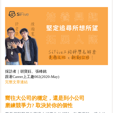
採訪者｜胡寶鈺、張峰銘
跟著Career上工趣002(2020-May)
完整文章連結
嚮往大公司的穩定，還是到小公司
磨練競爭力? 取決於你的個性