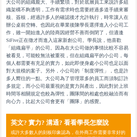
大公司的組織龐大、手續繁瑣，對於底層員工來說許多組
織架構不夠透明，工作有需求時也需要經過多道手續來審
核、簽核，經過許多人的確認後才允許執行，時常讓人在
辦公桌前空轉。也因此在畢業後陳學長選擇進入小公司工
作，雖一開始進入的陸商因經營不善而倒閉了，但適逢
SiFive正在徵才而進入這家新創公司。學長說，他喜歡
「組織扁平」的公司。因為在大公司做的事情比較不容易
被看見，可能較無法被重視，但在組織扁平的小公司，每
個人都需要有充足的實力，如此即便身處小公司也足以面
對大規模的案子。另外，小公司的「制度彈性」，也是許
多人嚮往的一點。大公司為了管理眾多的員工而須制訂許
多規定，而小公司最重視的是實力與產出，因此對於上班
時間等相關規定也較為彈性，團隊間的相處也較融洽而有
向心力，比起大公司會更有「團隊」的感覺。
英文? 實力? 溝通? 看看學長怎麼說
或許大多數人的刻板印象認為，在外商工作需要非常好的