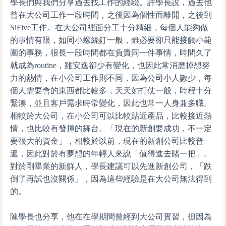
學長們與我們分享過去找工作的經驗。許學長說，過去他
曾在大公司工作一段時間，之後因為個性而離開，之後到
SiFive工作。在大公司裡面分工十分精細，每個人能夠做
的事情有限，如同小螺絲釘一般，雖必要卻只能接觸小範
圍的事務，很長一段時間都在負責同一件事情，時間久了
就成為routine，雖安逸卻少有變化，也因此常消磨掉想努
力的熱情，在小公司工作則不同，因為公司小人數少，每
個人需要會的東西都比較多，天天如打仗一般，時程十分
緊湊，並且客戶需求時常變化，因此也常一人身兼多職。
相較於大公司，在小公司可以比較貼近產品，比較接近熱
情，也比較有發揮的舞台。「現在的新創要成功，不一定
要很大的資金」，相較於以前，現在的新創公司比較普
遍，因此對於有夢想的年輕人來說「值得進去賭一把」。
對於剛畢業的新鮮人，學長建議可以先進新創公司，「跌
倒了再試也沒關係」，因為這些經驗是在大公司無法得到
的。
陳學長也分享，他在在學期間曾經到大公司實習，但因為