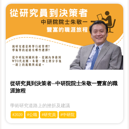
從研究員到決策者─中研院院士朱敬一豐富的職
涯旅程
學術研究道路上的挫折及建議
#2020
#公職
#研究員
#中研院