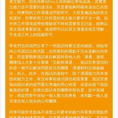
英文能力，但在外商SiFive工作的兩位學長認為，其實英
文能力並不需要到達頂尖，而是要能夠明確表達自己的想
法，同事間的工作溝通沒問題即可。大眾普遍認為的英文
程度好，與學術和工作所需的英文能力要求不太一樣。如
外商工作環境或學校實驗室不時就需要英文討論，能夠以
英文描述專案狀況、成員間可以以英文溝通並相互理解，
不造成工作上的阻礙即可。
學長們也與我們分享了一些面試時要注意的細節。例如有
時公司面試出程式題，但想看到的重點不完全是解出的答
案，而是要觀察面試者在解題時與他人的「溝通」過程。
團隊找人大多十分看重「互動與溝通」，面試官希望找到
的是一個可以解決問題並且與團隊「溝通順利且相處融
洽」的人。此外，在面試的過程中，除了溝通能力與本身
技術能力之外，有沒有事前做功課也相當重要，面試官會
藉由面試者的提問看出準備的用心程度，或是由當下面談
氣氛的好壞，反映出面試者與團隊的契合度，從中加減
分，再從問答中得知一個人實力與專長，來判斷一個人是
否適合加入現在的公司團隊。
同學可能常常因為不清楚公司要求的能力與看重的重點而
捨本逐末的過度追求，但其實只要持續充實自己，不論在