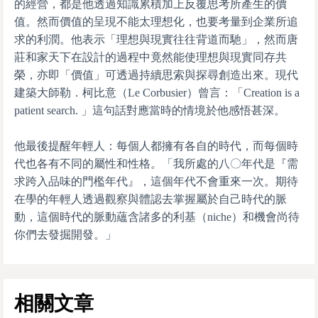
的經營，都是他透過知識累積加上反覆思考所產生的價
值。然而價值的呈現不能太理想化，也要考量到企業所追
求的利潤。他表示「理想與現實往往背道而馳」，然而唐
莊和家天下在設計的過程中竟然能使理想與現實同存共
榮，亦即「價值」可透過持續思索與探尋創造出來。現代
建築大師勒．柯比意（Le Corbusier）曾言：「Creation is a
patient search. 」這句話對應當時的情境於他感悟甚深。
他最後提醒年輕人：每個人都擁有各自的時代，而每個時
代也各有不同的屬性和性格。「我所處的八〇年代是『需
求跨入品味的門檻年代』，這個年代不會重來一次。期待
在學的年輕人透過觀察與體認去掌握屬於自己時代的脈
動，這個時代的脈動蘊含諸多的利基（niche）和機會尚待
你們去發掘開發。」
相關文章