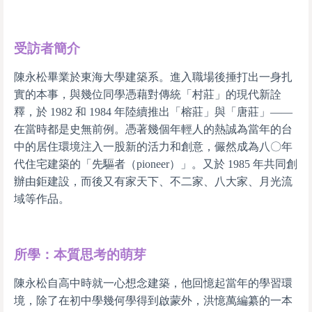
受訪者簡介
陳永松畢業於東海大學建築系。進入職場後捶打出一身扎
實的本事，與幾位同學憑藉對傳統「村莊」的現代新詮
釋，於 1982 和 1984 年陸續推出「榕莊」與「唐莊」——
在當時都是史無前例。憑著幾個年輕人的熱誠為當年的台
中的居住環境注入一股新的活力和創意，儼然成為八〇年
代住宅建築的「先驅者（pioneer）」。又於 1985 年共同創
辦由鉅建設，而後又有家天下、不二家、八大家、月光流
域等作品。
所學：本質思考的萌芽
陳永松自高中時就一心想念建築，他回憶起當年的學習環
境，除了在初中學幾何學得到啟蒙外，洪憶萬編纂的一本