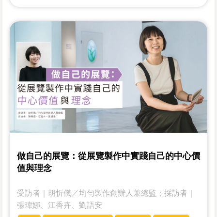
做自己的展覽：從展覽製作中實踐自己的中心價
值與理念
受訪者｜­­胡忻儀／均勻製作創辦人兼總監；採訪者｜
張瑋娜、江香卉、劉語安