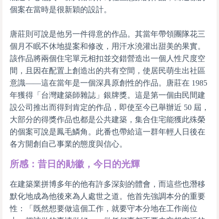
個案在當時是很新穎的設計。
唐莊則可說是他另一件得意的作品。其當年帶領團隊花三
個月不眠不休地提案和修改，用汗水澆灌出甜美的果實。
該作品將兩個住宅單元相扣並交錯營造出一個人性尺度空
間，且因在配置上創造出的共有空間，使居民萌生出社區
意識——這在當年是一個深具原創性的作品。唐莊在 1985
年獲得「台灣建築師雜誌」銀牌獎。這是第一個由民間建
設公司推出而得到肯定的作品，即使至今已舉辦近 50 屆，
大部分的得獎作品也都是公共建築，集合住宅能獲此殊榮
的個案可說是鳳毛鱗角。此番也帶給這一群年輕人日後在
各方開創自己事業的態度與信心。
所感：昔日的勛徽，今日的光輝
在建築業拼博多年的他有許多深刻的體會，而這些也潛移
默化地成為他後來為人處世之道。他首先強調本分的重要
性：「既然想要做這個工作，就要守本分地在工作崗位