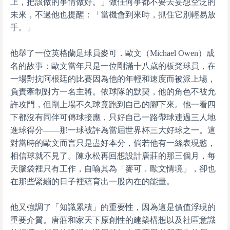
上，把該做的事情做好。」做任何事都不要去妄想空泛的
未來，不過他也提醒：「當機會到來時，抓住它別輕易放
手。」
他舉了一位英格蘭足球員麥可．歐文（Michael Owen）成
名的故事：歐文當年只是一位剛滿十八歲的板凳球員，在
一場對抗阿根廷的比賽因為他的年輕和速度而被派上場，
負責牽制對方一名主將。依球隊的默契，他的角色不被允
許攻門，但剛上場不久球竟跑到自己的腳下來。他一看四
下都沒有同伴可傳球接應，只好自己一路帶球連過三人地
進球得分——那一球被評為當屆世界杯三大好球之一。這
對當時的歐文而言只是盡好本分，倘若他有一絲表現慾，
相信球就不見了。陳永松再回想設計唐莊的那三個月，每
天腦袋裡只有工作，自喻其為「麥可．歐文情境」，卻也
在那些緊繃的日子裡蘊育出一股內在的能量。
他又強調了「知識累積」的重要性，因為這是價值浮現的
重要介質。唐莊和家天下原創性的建築構想以及社區意識