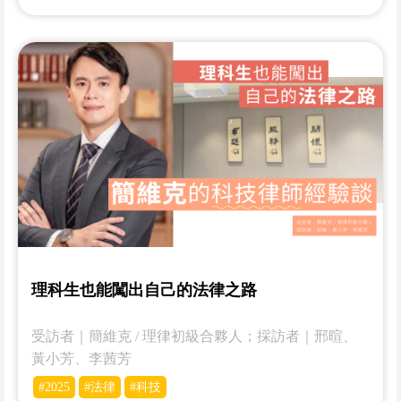
理科生也能闖出自己的法律之路
受訪者｜簡維克 / 理律初級合夥人；採訪者｜邢暄、
黃小芳、李茜芳
#2025
#法律
#科技