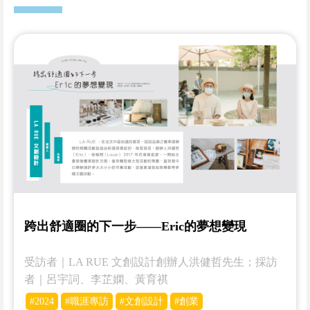
跨出舒適圈的下一步——Eric的夢想變現
受訪者｜LA RUE 文創設計創辦人洪健哲先生；採訪
者｜呂宇詞、李芷嫻、黃育祺
#2024
#職涯專訪
#文創設計
#創業