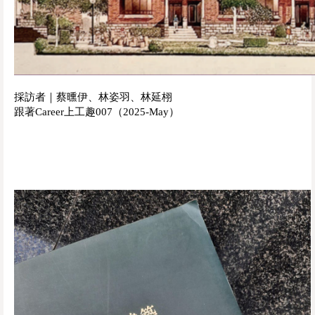
採訪者｜蔡曛伊、林姿羽、林延栩
跟著Career上工趣007（2025-May）