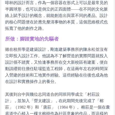
啡杯的設計而言，作為一個容器在形式上可以是最常見的
半圓球形，也可以是倒立的正四面體——在不同的文化脈
絡上賦予設計的概念，就能創造出與眾不同的產品。設計
的核心問題便在於應先釐清事物的本質，這個思維模式也
拓寬了他的創作之路。
所做：腳踏實地的先驅者
雖在校所學是建築設計，剛進建築事務所的陳永松並沒有
立即投入設計工作。他認為不了解營造的實際問題就投入
設計很不踏實，又恰逢事務所在交大新校區有建案，便自
動請纓前往擔任駐場監造工程師，在這兩年左右的時間深
入營建的技術和工地實作經驗。這些經驗在往後也成為他
在設計和實務操作上的養分。
其後到台中與幾位志同道合的同班同學成立「村莊設
計」，並加入「營太建設」，在此期間先後完成了「榕
莊」（1982 年）和「唐莊」（1984 年）。榕莊是一個在囊
底道中心植入一棵大榕樹作為社區意象的作品，而這樣的