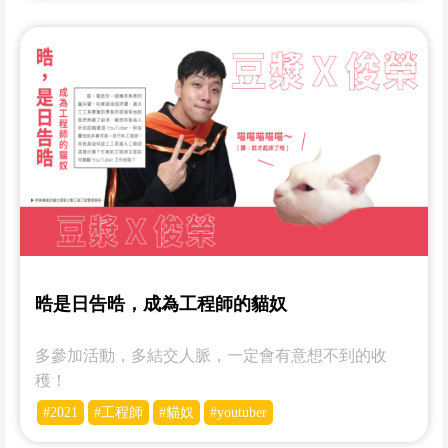
晧是日告晧，成為工程師的貓奴
多參加活動，多結交人脈，一定會有意想不到的收
穫！
#2021
#工程師
#貓奴
#youtuber