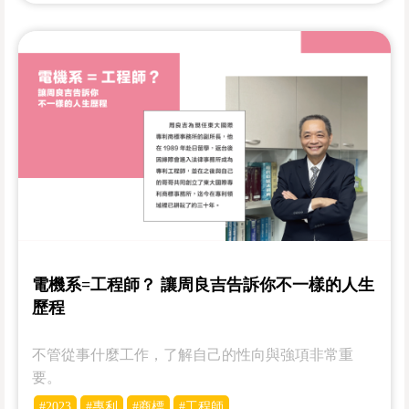
電機系=工程師？ 讓周良吉告訴你不一樣的人生
歷程
不管從事什麼工作，了解自己的性向與強項非常重
要。
#2023
#專利
#商標
#工程師