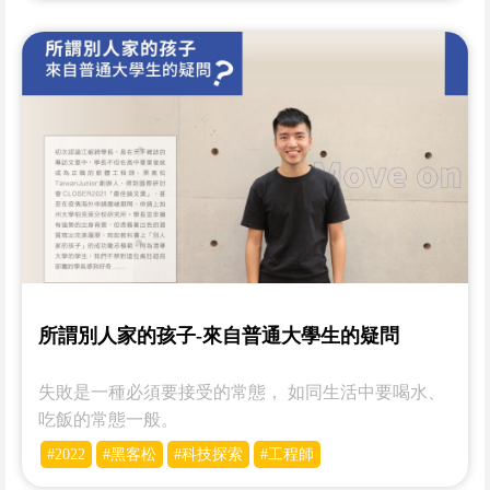
所謂別人家的孩子-來自普通大學生的疑問
失敗是一種必須要接受的常態， 如同生活中要喝水、
吃飯的常態一般。
#2022
#黑客松
#科技探索
#工程師