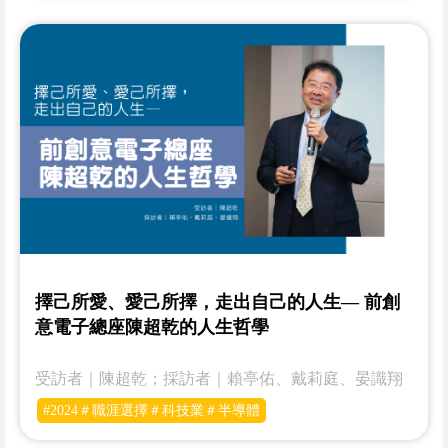
擇己所愛、愛己所擇，走出自己的人生— 前創
意電子總座陳超乾的人生哲學
受訪者｜陳超乾；採訪者｜賴亭佑、戴莉庭、晏識翔
#2024＃職涯選擇＃科技業＃半導體