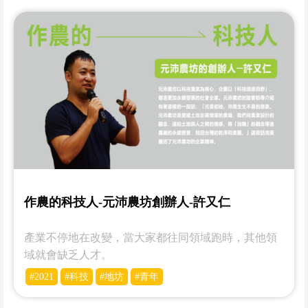
作農的科技人-元沛農坊創辦人-許又仁
產業不停地在改變，當大家都往同領域跑時，其他領
域就會缺乏人才。
#2021
#科技
#地坊
#青年