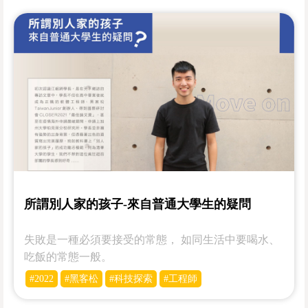
所謂別人家的孩子-來自普通大學生的疑問
失敗是一種必須要接受的常態， 如同生活中要喝水、
吃飯的常態一般。
#2022
#黑客松
#科技探索
#工程師