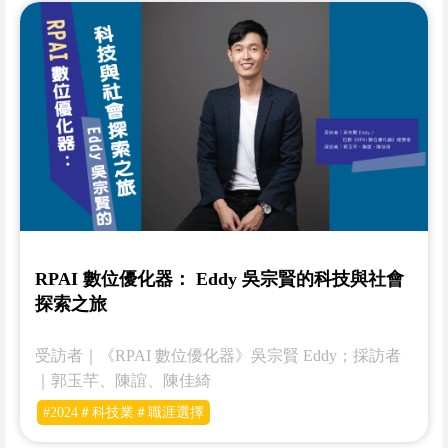
RPAI 數位優化器： Eddy 吳宗賢的科技與社會
探索之旅
受訪者｜《RPAI 數位優化器》吳宗賢 Eddy；採訪者
｜郭玉芊、陳誼、陳佳綺
#2024＃科技業＃職涯選擇