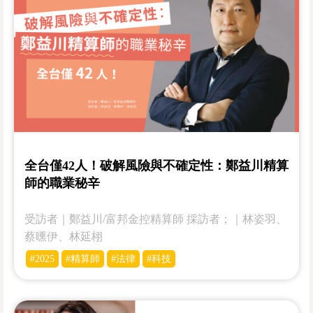
全台僅42人！破解風險與不確定性：鄭益川精算
師的職業秘辛
受訪者｜鄭益川/富邦金控精算師 採訪者；｜林姿羽、
蔡曛伊、林延栩
#2025
#精算師
#法律
#科技