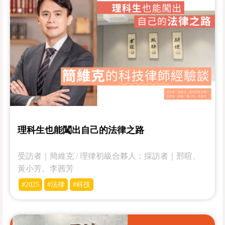
理科生也能闖出自己的法律之路
受訪者｜簡維克 / 理律初級合夥人；採訪者｜邢暄、
黃小芳、李茜芳
#2025
#法律
#科技