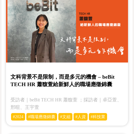
文科背景不是限制，而是多元的機會 – beBit
TECH HR 蕭馥萱給新鮮人的職場應徵錦囊
受訪者｜beBit TECH HR 蕭馥萱 ；採訪者｜卓亞萱、
邢暄、王宇萱
#2024
#職場應徵錦囊
#文組
#人資
#科技業