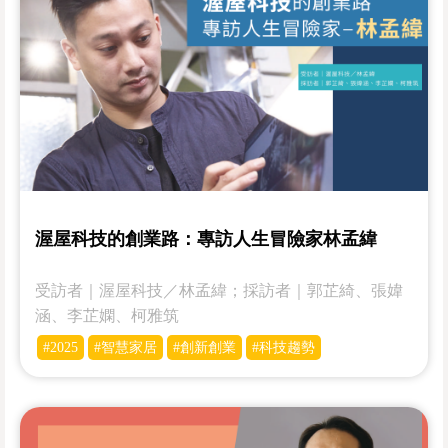
渥屋科技的創業路：專訪人生冒險家林孟緯
受訪者｜­­渥屋科技／林孟緯；採訪者｜郭芷綺、張媁
涵、李芷嫻、柯雅筑
#2025
#智慧家居
#創新創業
#科技趨勢